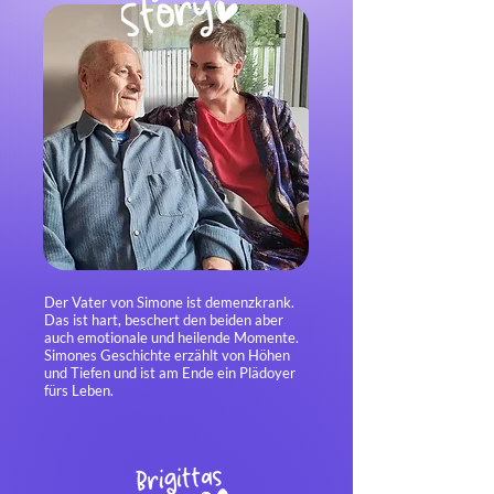
Der Vater von Simone ist demenzkrank.
Das ist hart, beschert den beiden aber
auch emotionale und heilende Momente.
Simones
Geschichte
erzählt von Höhen
und Tiefen und ist am Ende ein Plädoyer
fürs Leben.