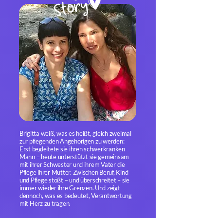
Brigitta weiß, was es heißt, gleich zweimal
zur pflegenden Angehörigen zu werden:
Erst begleitete sie ihren schwerkranken
Mann – heute unterstützt sie gemeinsam
mit ihrer Schwester und ihrem Vater die
Pflege ihrer Mutter. Zwischen Beruf, Kind
und Pflege stößt – und überschreitet – sie
immer wieder ihre Grenzen. Und zeigt
dennoch, was es bedeutet, Verantwortung
mit Herz zu tragen.